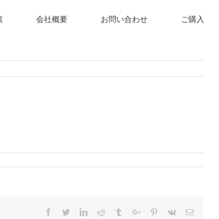
素
会社概要
お問い合わせ
ご購入
Facebook
Twitter
Linkedin
Reddit
Tumblr
Google+
Pinterest
Vk
Email