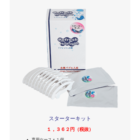
スターターキット
１，３６２円（税抜）
専用ケース × １個